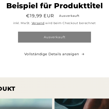
ormationen
Beispiel für Produkttitel
Normaler
€19,99 EUR
Ausverkauft
Preis
inkl. MwSt.
Versand
wird beim Checkout berechnet
Ausverkauft
Vollständige Details anzeigen
DUKT